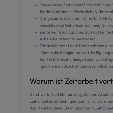
Eine externe Zeitarbeitsfirma ist für die
für die Aufgaben erforderlichen Materia
Der gesamte Zyklus der Zeitarbeit wird v
einschließlich Gehaltsabrechnung, Schul
Zeitarbeit trägt dazu bei, Burnout bei f
Arbeitsbelastung zu vermeiden.
Zeitarbeit bietet dem Unternehmen eine
können die Fähigkeiten und die Eignung 
fundierte Entscheidungen über zukünftige
langfristigen Beschäftigungsverpflichtu
Warum ist Zeitarbeit vort
Wir verwenden Cookies, um eine effiz
unter den einzelnen Kategorien detai
Durch Zeitarbeit können ausgefallene Arbeitsk
gespeichert, da sie für die grundlege
Leiharbeitskraft nicht geeignet ist, wird sie in
der Website zu analysieren, Ihre Prä
damit verbundene „Testrisiko” beim Leiharbe
nur mit Ihrer vorherigen Zustimmung 