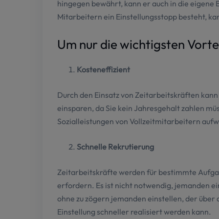
hingegen bewährt, kann er auch in die eigen
ablehnen. Das Deaktivieren bestimmte
Mitarbeitern ein Einstellungsstopp besteht, k
Um nur die wichtigsten Vorte
ALLE ABLE
Kosteneffizient
Durch den Einsatz von Zeitarbeitskräften kann
einsparen, da Sie kein Jahresgehalt zahlen müs
Sozialleistungen von Vollzeitmitarbeitern au
Schnelle Rekrutierung
Zeitarbeitskräfte werden für bestimmte Aufgab
erfordern. Es ist nicht notwendig, jemanden e
ohne zu zögern jemanden einstellen, der über d
Einstellung schneller realisiert werden kann.