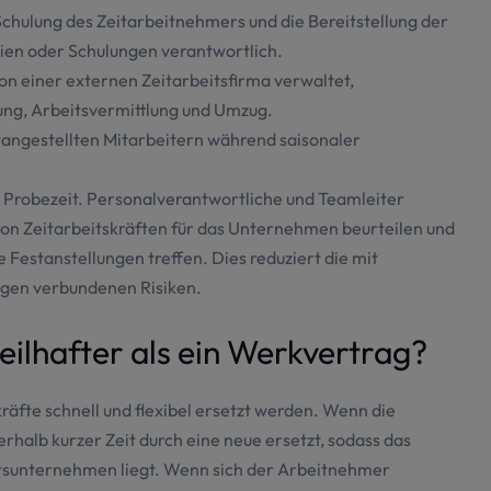
 Schulung des Zeitarbeitnehmers und die Bereitstellung der
lien oder Schulungen verantwortlich.
on einer externen Zeitarbeitsfirma verwaltet,
ung, Arbeitsvermittlung und Umzug.
estangestellten Mitarbeitern während saisonaler
 Probezeit. Personalverantwortliche und Teamleiter
von Zeitarbeitskräften für das Unternehmen beurteilen und
 Festanstellungen treffen. Dies reduziert die mit
Cookie-Einstellungen
ngen verbundenen Risiken.
eilhafter als ein Werkvertrag?
iente Navigation zu gewährleisten und bestimmte Funktionen be
llierte Informationen zu jedem Cookie. Cookies der Kategorie 
räfte schnell und flexibel ersetzt werden. Wenn die
nden Funktionen der Website unerlässlich sind. Cookies von Dri
nerhalb kurzer Zeit durch eine neue ersetzt, sodass das
ferenzen zu speichern sowie relevante Inhalte und Werbung ber
itsunternehmen liegt. Wenn sich der Arbeitnehmer
in Ihrem Browser gespeichert. Sie können selbst entscheiden, o