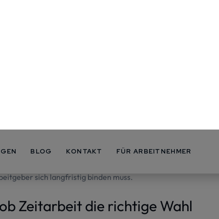
inen bestimmten Zeitraum beschäftigt. Dies kann projekt-
 oder tageweise erfolgen. Zeitarbeitnehmer können in
hmer werden umgangssprachlich oft mit Vertrags-, Saison-
gleichgesetzt. Dies trifft jedoch nicht in allen Fällen zu.
n der Praxis?
tsche Unternehmen in der Produktion, Lagerhaltung oder
lbedarf saisonal steigt.
all Mitarbeiter einstellen können, die den gestiegenen
eitgeber sich langfristig binden muss.
, ob Zeitarbeit die richtige Wahl