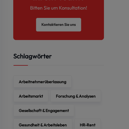
Schlagwörter
Arbeitnehmerüberlassung
reitzustellen. Nachfolgend finden Sie
Arbeitsmarkt
Forschung & Analysen
„Notwendig“ werden im Browser
ttanbietern helfen uns, die Nutzung
Gesellschaft & Engagement
eitzustellen. Diese Cookies werden
Gesundheit & Arbeitsleben
HR-Rent
b Sie diese Cookies zulassen oder