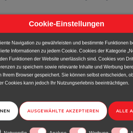
bietet ein Personalvermittler?
tleister verfügen bereits über langjährige Erfahrung,
 Personalsuche.
ennt die Bedürfnisse, Ängste und Probleme von
 Antworten parat.
sige Datenbank mit aktiv suchenden Mitarbeitern.
laufgaben und spart damit dem Kunden Zeit.
nd entlastet zusätzlich durch operative Aufgaben.
rdem Lohn, Unterkunft und Reisekosten.
dsprachen während des gesamten Beschäftigungszeitraums.
, Fachkräfte aus dem Ausland zu