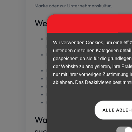
Marke oder zur Unternehmenskultur.
Welche Dienstleistungen 
Professionelles Know-how: Personaldiens
bewährte Methoden und Plattformen zur
Ein professioneller Personalvermittler k
Arbeitssuchenden und hat darauf fertige
Es bietet sofortigen Zugriff auf eine rie
Es übernimmt Rekrutierungs- und Auswah
Er übernimmt die komplette Verwaltung u
Der Personalvermittler übernimmt auße
Er sorgt für die Kommunikation in Frem
Warum ist es vorteilhaft
suchen?