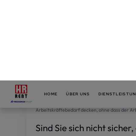
Bei der Zeitarbeit werden Arbeitnehmer für e
oder aufgabenbezogen, saisonal, gelegentlich
Vollzeit oder Teilzeit arbeiten. Zeitarbeitne
oder Gelegenheitsarbeitern sowie Freiberuflern 
Was bedeutet Zeitarbeit i
Zeitarbeit kann eine optimale Lösung für deu
Logistik sein, beispielsweise wenn der Persona
Warum gerade Zeitarbeit? Weil wir in diesem F
Arbeitskräftebedarf decken, ohne dass der Arb
Sind Sie sich nicht sicher