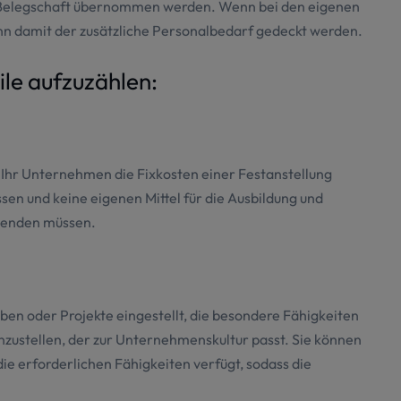
e Belegschaft übernommen werden. Wenn bei den eigenen
r Cookies kann jedoch Ihr Nutzungserlebnis beeinträchtigen.
ann damit der zusätzliche Personalbedarf gedeckt werden.
ile aufzuzählen:
HNEN
AUSGEWÄHLTE AKZEPTIEREN
ALLE 
Notwendig
Analyse
Werbung
 Ihr Unternehmen die Fixkosten einer Festanstellung
sen und keine eigenen Mittel für die Ausbildung und
fwenden müssen.
en oder Projekte eingestellt, die besondere Fähigkeiten
inzustellen, der zur Unternehmenskultur passt. Sie können
ie erforderlichen Fähigkeiten verfügt, sodass die