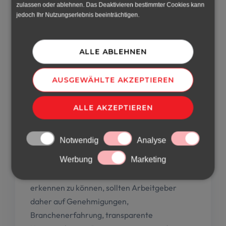
zulassen oder ablehnen. Das Deaktivieren bestimmter Cookies kann
jedoch Ihr Nutzungserlebnis beeinträchtigen.
Zusammenfassend:
Die Auswahl einer
Zeitarbeitsfirma
ist für
ALLE ABLEHNEN
deutsche Unternehmen eine strategisch
wichtige Entscheidung mit langfristigen
AUSGEWÄHLTE AKZEPTIEREN
Auswirkungen. Wie der Artikel zeigt, führen
typische Fehler Zeitarbeit Unternehmen
ALLE AKZEPTIEREN
häufig dazu, dass der falsche Partner gewählt
wird – etwa durch fehlende Lizenzen,
Notwendig
Analyse
mangelnde Spezialisierung, intransparente
Werbung
Marketing
Angebote oder einen unrealistisch niedrigen
Preis. Um eine seriöse Zeitarbeitsfirma
erkennen zu können, sollten Arbeitgeber
daher auf Genehmigungen,
Branchenerfahrung, transparente