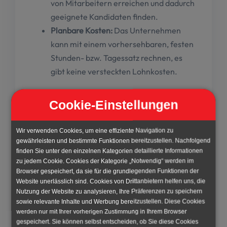
von Mitarbeitern erreichen und dadurch
geeignete Kandidaten finden.
Planbare Kosten:
Das Unternehmen
kann mit einem vorhersehbaren, festen
Stunden- bzw. Tagessatz rechnen, es
gibt keine versteckten Lohnkosten.
Nachteile (Cons)
Cookie-Einstellungen
Begrenzte Loyalität:
Zeitarbeiter haben
Wir verwenden Cookies, um eine effiziente Navigation zu
eine geringere Bindung zum
gewährleisten und bestimmte Funktionen bereitzustellen. Nachfolgend
finden Sie unter den einzelnen Kategorien detaillierte Informationen
Unternehmen, was zu einem geringeren
zu jedem Cookie. Cookies der Kategorie „Notwendig“ werden im
Engagement führen kann.
Browser gespeichert, da sie für die grundlegenden Funktionen der
Arbeitsrechtliche Beschränkungen:
Website unerlässlich sind. Cookies von Drittanbietern helfen uns, die
Nutzung der Website zu analysieren, Ihre Präferenzen zu speichern
Dauer und Bedingungen des
sowie relevante Inhalte und Werbung bereitzustellen. Diese Cookies
Mietverhältnisses sind gesetzlich
werden nur mit Ihrer vorherigen Zustimmung in Ihrem Browser
beschränkt.
gespeichert. Sie können selbst entscheiden, ob Sie diese Cookies