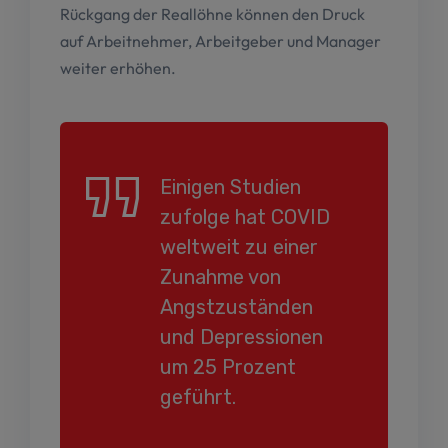
Rückgang der Reallöhne können den Druck
auf Arbeitnehmer, Arbeitgeber und Manager
weiter erhöhen.
Einigen Studien
zufolge hat COVID
weltweit zu einer
Zunahme von
Angstzuständen
und Depressionen
um 25 Prozent
geführt.