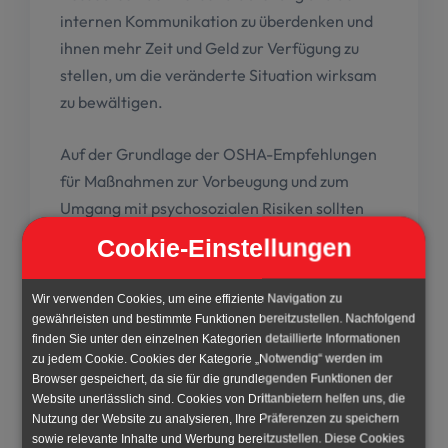
internen Kommunikation zu überdenken und
ihnen mehr Zeit und Geld zur Verfügung zu
stellen, um die veränderte Situation wirksam
zu bewältigen.
Auf der Grundlage der OSHA-Empfehlungen
für Maßnahmen zur Vorbeugung und zum
Umgang mit psychosozialen Risiken sollten
folgende Maßnahmen erwogen und
Cookie-Einstellungen
umgesetzt werden:
Wir verwenden Cookies, um eine effiziente Navigation zu
Umstrukturierung des Arbeitsplatzes
gewährleisten und bestimmte Funktionen bereitzustellen. Nachfolgend
und der Organisation, in einem
finden Sie unter den einzelnen Kategorien detaillierte Informationen
zu jedem Cookie. Cookies der Kategorie „Notwendig“ werden im
angemessenen Umfang;
Browser gespeichert, da sie für die grundlegenden Funktionen der
Einführung von
Website unerlässlich sind. Cookies von Drittanbietern helfen uns, die
Nutzung der Website zu analysieren, Ihre Präferenzen zu speichern
Gesundheitsprogrammen: Ernährung,
sowie relevante Inhalte und Werbung bereitzustellen. Diese Cookies