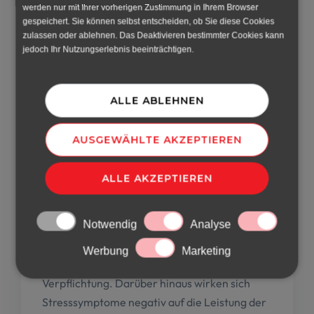
Gesundheitsuntersuchungen,
werden nur mit Ihrer vorherigen Zustimmung in Ihrem Browser
Programme für körperliche Betätigung;
gespeichert. Sie können selbst entscheiden, ob Sie diese Cookies
zulassen oder ablehnen. Das Deaktivieren bestimmter Cookies kann
Programme für die Gemeinschaft, die
jedoch Ihr Nutzungserlebnis beeinträchtigen.
Arbeitskollektive: nicht so sehr
Schulungen, z. B. Outdoor- oder
Teambuilding-Veranstaltungen, sondern
ALLE ABLEHNEN
eher informelle Programme für den
Zusammenhalt der Gemeinschaft
AUSGEWÄHLTE AKZEPTIEREN
(gemeinsame Kochabende,
Spendenaktionen usw.)
ALLE AKZEPTIEREN
Stärkung der emotionalen Resilienz von
Arbeitnehmern.
Notwendig
Analyse
„Der Umgang mit psychosozialen Risiken, die
Werbung
Marketing
Stress verursachen, ist eine gesetzliche
Verpflichtung. Darüber hinaus wirken sich
Stresssymptome negativ auf die Leistung der