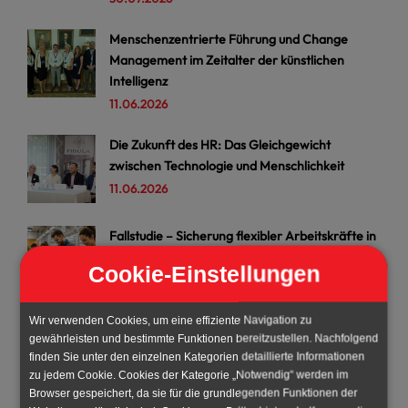
Menschenzentrierte Führung und Change
Management im Zeitalter der künstlichen
Intelligenz
11.06.2026
Die Zukunft des HR: Das Gleichgewicht
zwischen Technologie und Menschlichkeit
11.06.2026
Fallstudie – Sicherung flexibler Arbeitskräfte in
der Bauindustrie – Österreich
Cookie-Einstellungen
27.05.2026
Wir verwenden Cookies, um eine effiziente Navigation zu
Kategorien
gewährleisten und bestimmte Funktionen bereitzustellen. Nachfolgend
finden Sie unter den einzelnen Kategorien detaillierte Informationen
zu jedem Cookie. Cookies der Kategorie „Notwendig“ werden im
Browser gespeichert, da sie für die grundlegenden Funktionen der
Beliebt
22