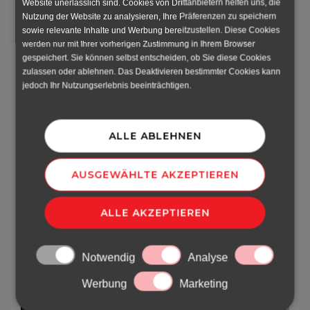
Website unerlässlich sind. Cookies von Drittanbietern helfen uns, die
Nutzung der Website zu analysieren, Ihre Präferenzen zu speichern
Berichte über uns
1
sowie relevante Inhalte und Werbung bereitzustellen. Diese Cookies
werden nur mit Ihrer vorherigen Zustimmung in Ihrem Browser
gespeichert. Sie können selbst entscheiden, ob Sie diese Cookies
Blog
31
zulassen oder ablehnen. Das Deaktivieren bestimmter Cookies kann
jedoch Ihr Nutzungserlebnis beeinträchtigen.
Inland
3
Interview
6
ALLE ABLEHNEN
Nachrichten
35
AUSGEWÄHLTE AKZEPTIEREN
ALLE AKZEPTIEREN
Notwendig
Analyse
Werbung
Marketing